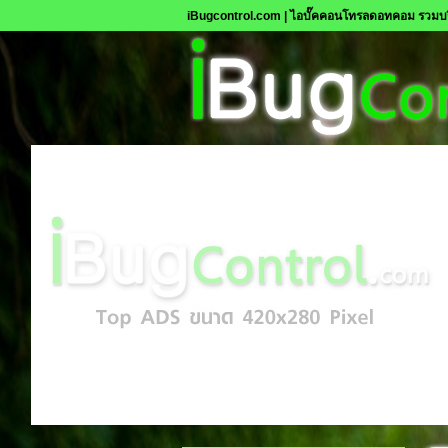
iBugcontrol.com | ไอบั๊คคอนโทรลดอทคอม รวมบร