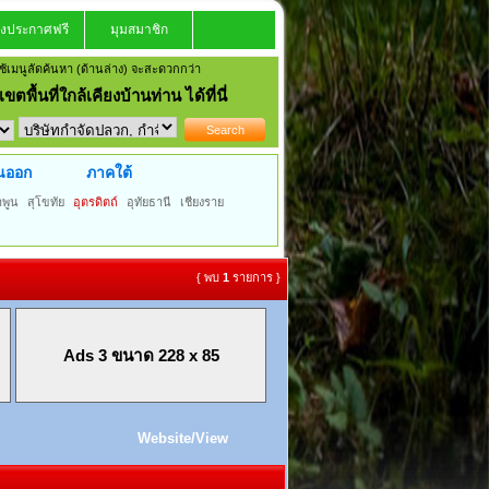
งประกาศฟรี
มุมสมาชิก
้เมนูลัดค้นหา (ด้านล่าง) จะสะดวกกว่า
ขตพื้นที่ใกล้เคียงบ้านท่าน
ได้ที่นี่
นออก
ภาคใต้
ำพูน
สุโขทัย
อุตรดิตถ์
อุทัยธานี
เชียงราย
{ พบ
1
รายการ }
Ads 3 ขนาด 228 x 85
Website/View