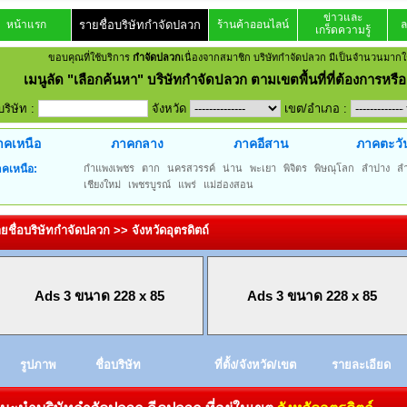
ข่าวและ
หน้าแรก
รายชื่อบริษัทกำจัดปลวก
ร้านค้าออนไลน์
ล
เกร็ดความรู้
ขอบคุณที่ใช้บริการ
กำจัดปลวก
เนื่องจากสมาชิก บริษัทกำจัดปลวก มีเป็นจำนวนมากใช
เมนูลัด
"เลือกค้นหา" บริษัทกำจัดปลวก ตามเขตพื้นที่ที่ต้องการหรือเ
อบริษัท :
จังหวัด
เขต/อำเภอ :
าคเหนือ
ภาคกลาง
ภาคอีสาน
ภาคตะวั
คเหนือ:
กำแพงเพชร
ตาก
นครสวรรค์
น่าน
พะเยา
พิจิตร
พิษณุโลก
ลำปาง
ล
เชียงใหม่
เพชรบูรณ์
แพร่
แม่ฮ่องสอน
ยชื่อบริษัทกำจัดปลวก >> จังหวัดอุตรดิตถ์
Ads 3 ขนาด 228 x 85
Ads 3 ขนาด 228 x 85
รูปภาพ
ชื่อบริษัท
ที่ตั้ง/จังหวัด/เขต
รายละเอียด