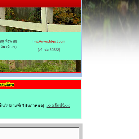
นู ทั้งระบบ
http://www.bt-pct.com
็น (มี อย.)
[เข้าชม 59522]
ขเป็นไปตามที่บริษัทกำหนด)
>>คลิ๊กที่นี้<<