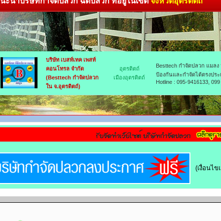
ะนำบริษัทกำจัดปลวก ฉีดปลวก ที่อยู่ในเขต
จังหวัดอุตรดิตถ์
บริษัท เบสท์เทค เพสท์
Besttech กำจัดปลวก แมลง ห
คอนโทรล จำกัด
อุตรดิตถ์
ป้องกันและกำจัดได้ตรงประเด
(Besttech กำจัดปลวก
เมืองอุตรดิตถ์
Hotline : 095-9416133, 099
ใน จ.อุตรดิตถ์)
(เงื่อนไ