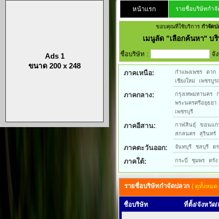
หน้าแรก
รายชื่อบริษัทกำจ
ขอบคุณที่ใช้บริการ
กำจัดป
เมนูลัด
"เลือกค้นหา" บริ
ชื่อบริษัท :
จั
Ads 1
ขนาด 200 x 248
ภาคเหนือ:
กำแพงเพชร
ตาก
เชียงใหม่
เพชรบูร
ภาคกลาง:
กรุงเทพมหานคร
พระนครศรีอยุธยา
เพชรบุรี
ภาคอีสาน:
กาฬสินธุ์
ขอนแก่
สกลนคร
สุรินทร์
ภาคตะวันออก:
จันทบุรี
ชลบุรี
ต
ภาคใต้:
กระบี่
ชุมพร
ตรัง
รายชื่อบริษัทกำจัดปลวก
{ ดูทั้งหมด 
ชื่อบริษัท
ที่ตั้ง/จังหวัด