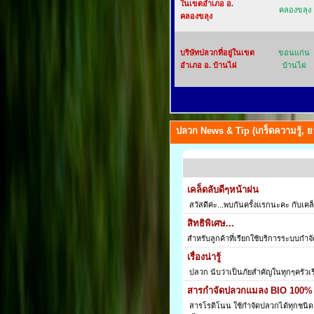
ในเขตอำเภอ อ.
คลองขลุง
คลองขลุง
บริษัทปลวกที่อยู่ในเขต
ขอนแก่น
อำเภอ อ. บ้านไผ่
บ้านไผ่
ปลวก News & Tip (เกร็ดความรู้, ยา 
เคล็ดลับดีๆหน้าฝน
สวัสดีค่ะ...พบกันครั้งแรกนะคะ กับ
สิทธิพิเศษ...
สำหรับลูกค้าที่เรียกใช้บริการระบบก
เรื่องน่ารู้
ปลวก นับว่าเป็นภัยสำคัญในทุกๆครัวเรื
สารกำจัดปลวกแมลง BIO 100%
สารโรติโนน ใช้กำจัดปลวกได้ทุกชนิด