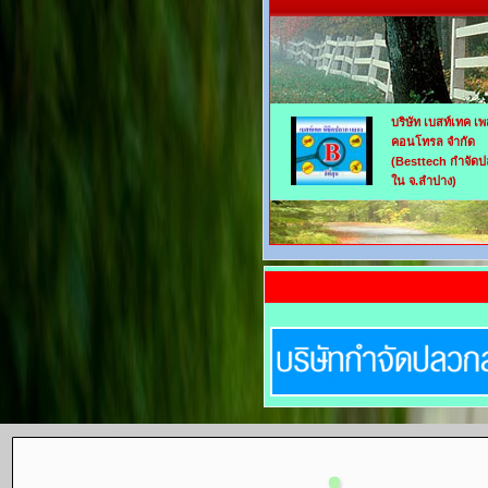
บริษัท เบสท์เทค เพ
คอนโทรล จำกัด
(Besttech กำจัด
ใน จ.ลำปาง)