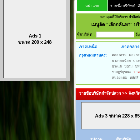
หน้าแรก
รายชื่อบริษัทกำ
ขอบคุณที่ใช้บริการ
กำจัดป
เมนูลัด
"เลือกค้นหา" บริ
ชื่อบริษัท :
จั
Ads 1
ขนาด 200 x 248
ภาคเหนือ
ภาคกลาง
กรุงเทพมหานคร :
คลองสาน
คลองส
บางกอกน้อย
บาง
บางแค
บึงกุ่ม
ปทุ
ราษฎร์บูรณะ
ลาด
หนองแขม
หลักสี่
รายชื่อบริษัทกำจัดปลวก >> จังห
Ads 3 ขนาด 228 x 85
รูปภาพ
ชื่อบริษัท